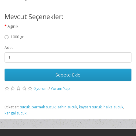
Mevcut Seçenekler:
Agırlık
1000 gr
Adet
Sepete Ekle
0 yorum
/
Yorum Yap
Etiketler:
sucuk
,
parmak sucuk
,
sahin sucuk
,
kayseri sucuk
,
halka sucuk
,
kangal sucuk