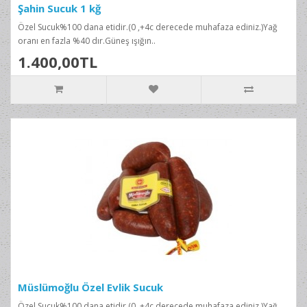
Şahin Sucuk 1 kğ
Özel Sucuk%100 dana etidir.(0 ,+4c derecede muhafaza ediniz.)Yağ
oranı en fazla %40 dır.Güneş ışığın..
1.400,00TL
Müslümoğlu Özel Evlik Sucuk
Özel Sucuk%100 dana etidir.(0 ,+4c derecede muhafaza ediniz.)Yağ