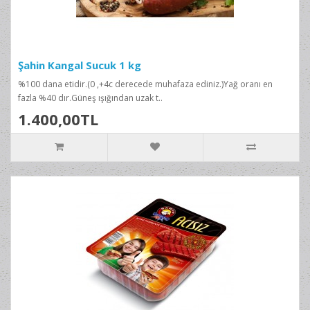
Şahin Kangal Sucuk 1 kg
%100 dana etidir.(0 ,+4c derecede muhafaza ediniz.)Yağ oranı en
fazla %40 dır.Güneş ışığından uzak t..
1.400,00TL