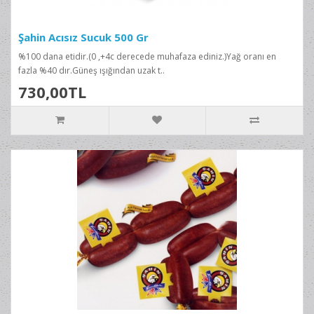
Şahin Acısız Sucuk 500 Gr
%100 dana etidir.(0 ,+4c derecede muhafaza ediniz.)Yağ oranı en
fazla %40 dır.Güneş ışığından uzak t..
730,00TL